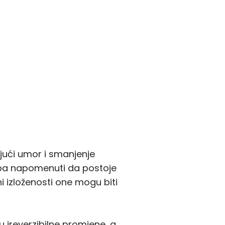
ajući umor i smanjenje
eba napomenuti da postoje
ni izloženosti one mogu biti
 ireverzibilne promjene, a