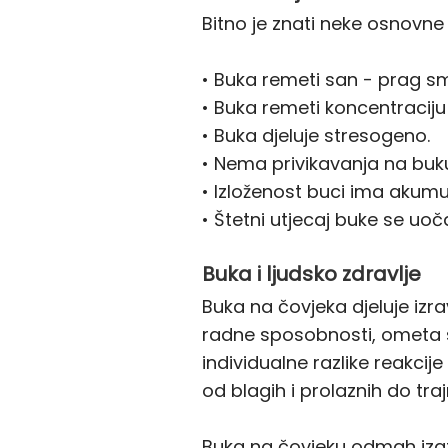
Bitno je znati neke osnovne 
• Buka remeti san - prag sme
• Buka remeti koncentraciju 
• Buka djeluje stresogeno.
• Nema privikavanja na buk
• Izloženost buci ima akumul
• Štetni utjecaj buke se uo
Buka i ljudsko zdravlje
Buka na čovjeka djeluje izra
radne sposobnosti, ometa s
individualne razlike reakcije
od blagih i prolaznih do tra
Buka na čovjeku odmah izazi