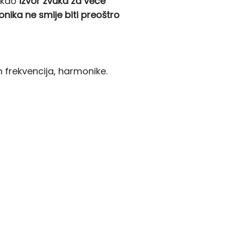
i kao
izvor zvuka za veće
zvonika ne smije biti preoštro
h frekvencija, harmonike.