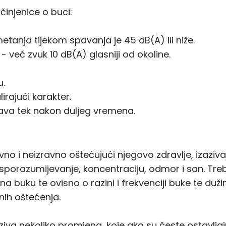
činjenice o buci:
tanja tijekom spavanja je 45 dB(A) ili niže.
- već zvuk 10 dB(A) glasniji od okoline.
u.
irajući karakter.
čava tek nakon duljeg vremena.
vno i neizravno oštećujući njegovo zdravlje, izaziv
porazumijevanje, koncentraciju, odmor i san. Tr
 na buku te ovisno o razini i frekvenciji buke te duži
jnih oštećenja.
va nekoliko promjena, koje ako su česte ostavljaju