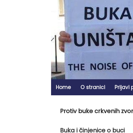
Home
O stranici
Prijavi
Protiv buke crkvenih zvo
Buka i činjenice o buci