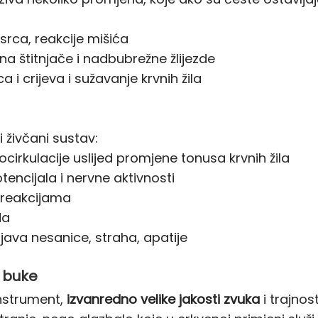
 srca, reakcije mišića
na štitnjače i nadbubrežne žlijezde
a i crijeva i sužavanje krvnih žila
 živčani sustav:
cirkulacije uslijed promjene tonusa krvnih žila
tencijala i nervne aktivnosti
 reakcijama
da
ava nesanice, straha, apatije
 buke
instrument,
izvanredno velike jakosti zvuka
i trajnost