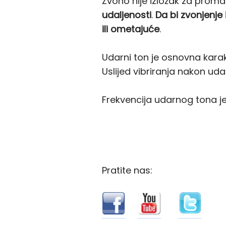
Zvono nije izložak za proma
udaljenosti
.
Da bi zvonjenje i
ili ometajuće
.
Udarni ton je osnovna karakt
Uslijed vibriranja nakon ud
Frekvencija udarnog tona je
Pratite nas: