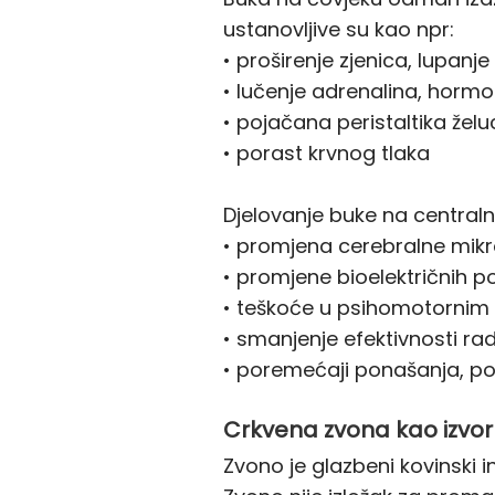
ustanovljive su kao npr:
• proširenje zjenica, lupanje
• lučenje adrenalina, hormo
• pojačana peristaltika želuc
• porast krvnog tlaka
Djelovanje buke na centralni
• promjena cerebralne mikro
• promjene bioelektričnih po
• teškoće u psihomotornim
• smanjenje efektivnosti ra
• poremećaji ponašanja, poj
Crkvena zvona kao izvor
Zvono je glazbeni kovinski 