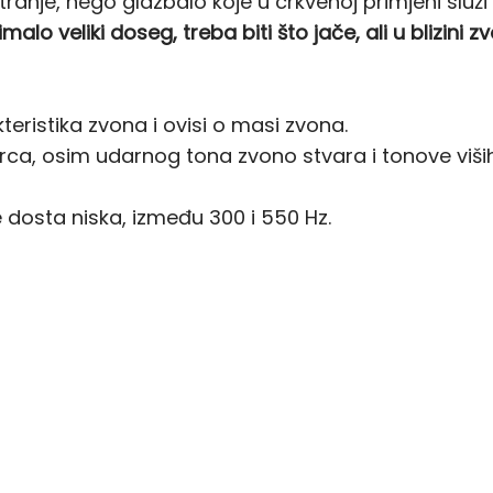
tranje, nego glazbalo koje u crkvenoj primjeni služ
malo veliki doseg, treba biti što jače, ali u blizini 
eristika zvona i ovisi o masi zvona.
arca, osim udarnog tona zvono stvara i tonove viši
 dosta niska, između 300 i 550 Hz.