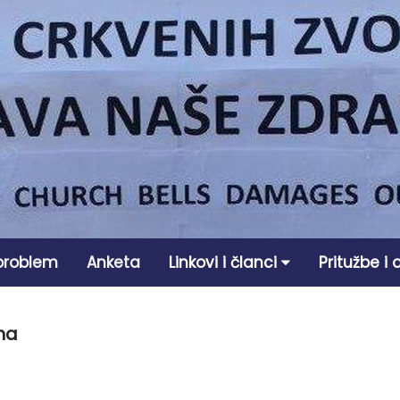
 problem
Anketa
Linkovi i članci
Pritužbe i
na