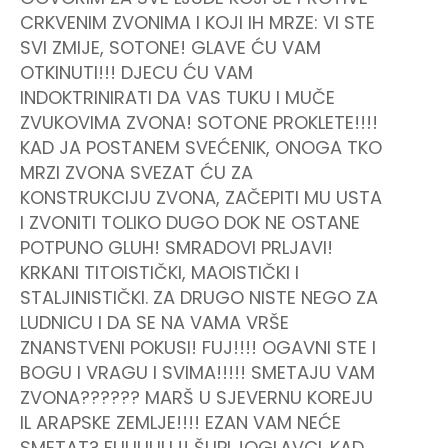
CRKVENIM ZVONIMA I KOJI IH MRZE: VI STE
SVI ZMIJE, SOTONE! GLAVE ĆU VAM
OTKINUTI!!! DJECU ĆU VAM
INDOKTRINIRATI DA VAS TUKU I MUČE
ZVUKOVIMA ZVONA! SOTONE PROKLETE!!!!
KAD JA POSTANEM SVEĆENIK, ONOGA TKO
MRZI ZVONA SVEZAT ĆU ZA
KONSTRUKCIJU ZVONA, ZAČEPITI MU USTA
I ZVONITI TOLIKO DUGO DOK NE OSTANE
POTPUNO GLUH! SMRADOVI PRLJAVI!
KRKANI TITOISTIČKI, MAOISTIČKI I
STALJINISTIČKI. ZA DRUGO NISTE NEGO ZA
LUDNICU I DA SE NA VAMA VRŠE
ZNANSTVENI POKUSI! FUJ!!!! OGAVNI STE I
BOGU I VRAGU I SVIMA!!!!! SMETAJU VAM
ZVONA?????? MARŠ U SJEVERNU KOREJU
IL ARAPSKE ZEMLJE!!!! EZAN VAM NEĆE
SMETAT? FUUUUUJ! ŠUPLJOGLAVCI. KAD