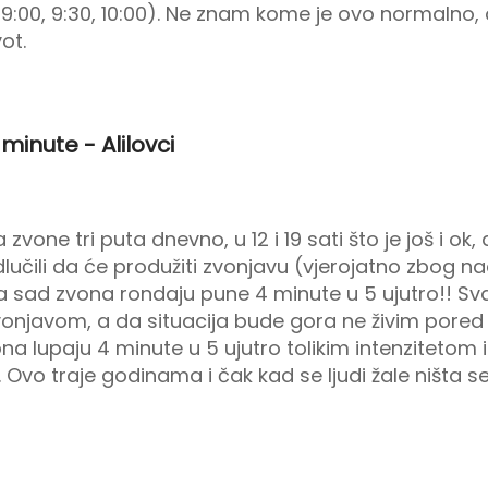
, 9:00, 9:30, 10:00). Ne znam kome je ovo normalno, 
ot.
 minute - Alilovci
vone tri puta dnevno, u 12 i 19 sati što je još i ok, a
lučili da će produžiti zvonjavu (vjerojatno zbog 
a sad zvona rondaju pune 4 minute u 5 ujutro!! Sv
njavom, a da situacija bude gora ne živim pored z
na lupaju 4 minute u 5 ujutro tolikim intenzitetom i
 Ovo traje godinama i čak kad se ljudi žale ništa s