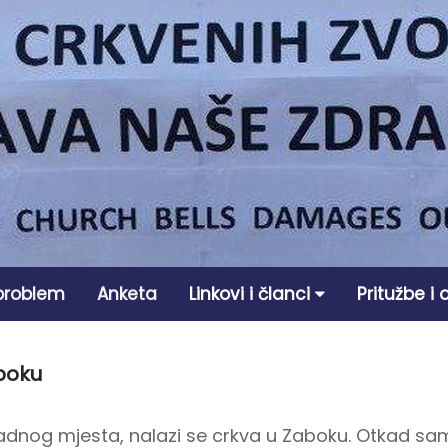
 problem
Anketa
Linkovi i članci
Pritužbe i
boku
dnog mjesta, nalazi se crkva u Zaboku. Otkad sam