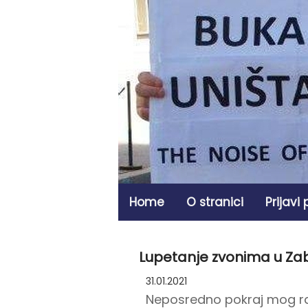
Home
O stranici
Prijavi
Lupetanje zvonima u Za
31.01.2021
Neposredno pokraj mog ra