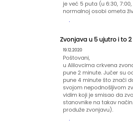
je već 5 puta (u 6:30, 7:00
normalnoj osobi ometa živ
.
Zvonjava u 5 ujutro i to 2
19.12.2020
Poštovani,
u Alilovcima crkvena zvona z
pune 2 minute. Jučer su od
pune 4 minute što znači d
svojom nepodnošljivom zvo
vidim koji je smisao da zvo
stanovnike na takav način.
produže zvonjavu).
.