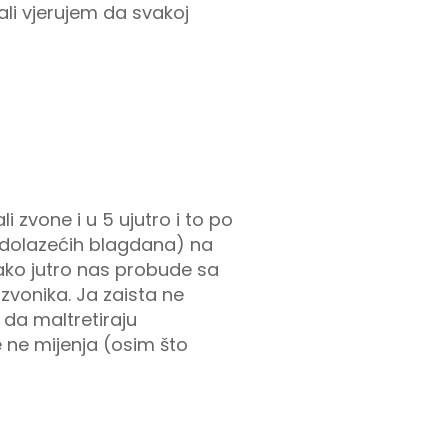
ali vjerujem da svakoj
li zvone i u 5 ujutro i to po
nadolazećih blagdana) na
ako jutro nas probude sa
vonika. Ja zaista ne
 da maltretiraju
e ne mijenja (osim što